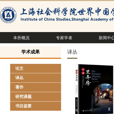
本所概况
专家学者
新闻中
译丛
学术成果
论文
译丛
著作
研究课题
书目提要